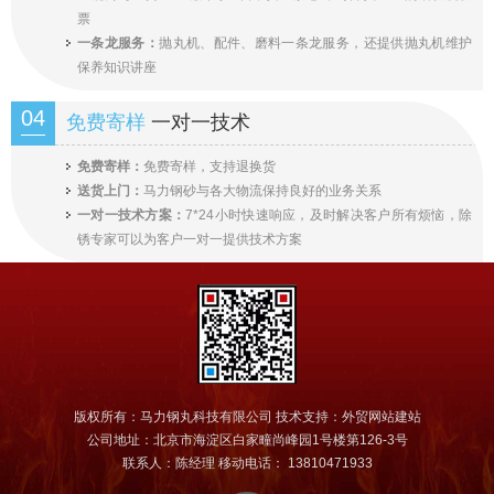
票
一条龙服务：
抛丸机、配件、磨料一条龙服务，还提供抛丸机维护
保养知识讲座
04
免费寄样
一对一技术
免费寄样：
免费寄样，支持退换货
送货上门：
马力钢砂与各大物流保持良好的业务关系
一对一技术方案：
7*24小时快速响应，及时解决客户所有烦恼，除
锈专家可以为客户一对一提供技术方案
版权所有：马力钢丸科技有限公司 技术支持：
外贸网站建站
公司地址：北京市海淀区白家疃尚峰园1号楼第126-3号
联系人：陈经理 移动电话： 13810471933