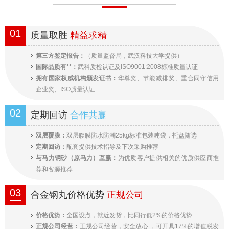
01
质量取胜
精益求精
第三方鉴定报告：
（质量监督局，武汉科技大学提供）
国际品质有**：
武科质检认证及ISO9001:2008标准质量认证
拥有国家权威机构颁发证书：
华尊奖、节能减排奖、重合同守信用
企业奖、ISO质量认证
02
定期回访
合作共赢
双层覆膜：
双层腹膜防水防潮25kg标准包装吨袋，托盘随选
定期回访：
配套提供技术指导及下次采购推荐
与马力钢砂（原马力）互赢：
为优质客户提供相关的优质供应商推
荐和客源推荐
03
合金钢丸价格优势
正规公司
价格优势：
全国设点，就近发货，比同行低2%的价格优势
正规公司经营：
正规公司经营，安全放心 ，可开具17%的增值税发