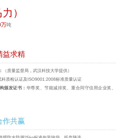
马力）
0万
吨
精益求精
：
（质量监督局，武汉科技大学提供）
武科质检认证及ISO9001:2008标准质量认证
构颁发证书：
华尊奖、节能减排奖、重合同守信用企业奖、
合作共赢
腹膜防水防潮25kg标准包装吨袋，托盘随选