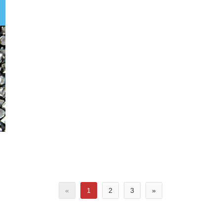
«
1
2
3
»